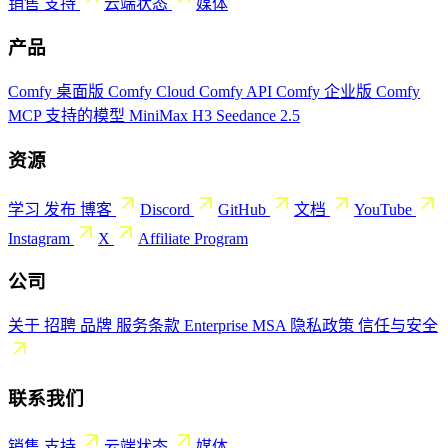
销售
支持
云端状态
媒体
产品
Comfy 桌面版
Comfy Cloud
Comfy API
Comfy 企业版
Comfy
MCP
支持的模型
MiniMax H3
Seedance 2.5
资源
学习
发布
博客
Discord
GitHub
文档
YouTube
Instagram
X
Affiliate Program
公司
关于
招聘
品牌
服务条款
Enterprise MSA
隐私政策
信任与安全
联系我们
销售
支持
云端状态
媒体