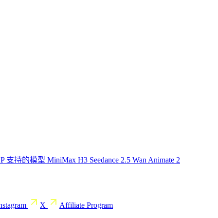
CP
支持的模型
MiniMax H3
Seedance 2.5
Wan Animate 2
nstagram
X
Affiliate Program