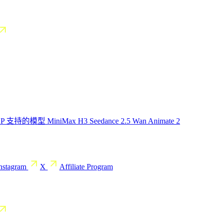
CP
支持的模型
MiniMax H3
Seedance 2.5
Wan Animate 2
nstagram
X
Affiliate Program