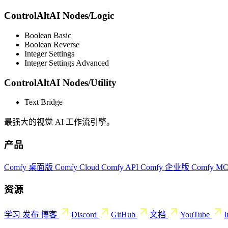
ControlAltAI Nodes/Logic
Boolean Basic
Boolean Reverse
Integer Settings
Integer Settings Advanced
ControlAltAI Nodes/Utility
Text Bridge
最强大的视觉 AI 工作流引擎。
产品
Comfy 桌面版
Comfy Cloud
Comfy API
Comfy 企业版
Comfy M
资源
学习
发布
博客
Discord
GitHub
文档
YouTube
I