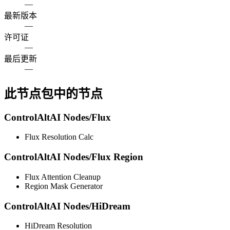
—
最新版本
—
许可证
—
最后更新
—
此节点包中的节点
ControlAltAI Nodes/Flux
Flux Resolution Calc
ControlAltAI Nodes/Flux Region
Flux Attention Cleanup
Region Mask Generator
ControlAltAI Nodes/HiDream
HiDream Resolution