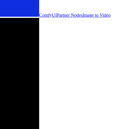
ComfyUI
Partner Nodes
Image to Video